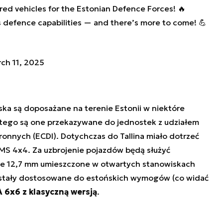
ed vehicles for the Estonian Defence Forces! 🔥
s defence capabilities — and there’s more to come! 💪
ch 11, 2025
ka są doposażane na terenie Estonii w niektóre
atego są one przekazywane do jednostek z udziałem
onnych (ECDI). Dotychczas do Tallina miało dotrzeć
S 4x4. Za uzbrojenie pojazdów będą służyć
we 12,7 mm umieszczone w otwartych stanowiskach
ostały dostosowane do estońskich wymogów (co widać
 6x6 z klasyczną wersją
.