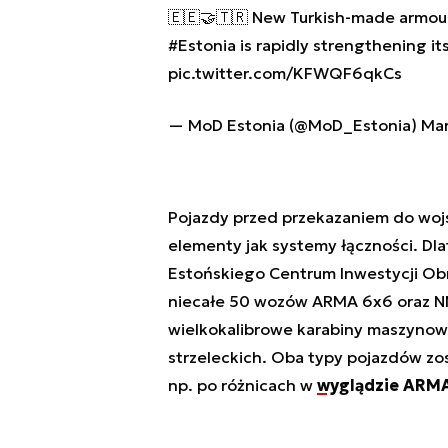
🇪🇪🤝🇹🇷 New Turkish-made armour
#Estonia
is rapidly strengthening it
pic.twitter.com/KFWQF6qkCs
— MoD Estonia (@MoD_Estonia)
Mar
Pojazdy przed przekazaniem do wojs
elementy jak systemy łączności. Dl
Estońskiego Centrum Inwestycji Obr
niecałe 50 wozów ARMA 6x6 oraz NM
wielkokalibrowe karabiny maszyno
strzeleckich. Oba typy pojazdów z
np. po różnicach w
wyglądzie ARMA