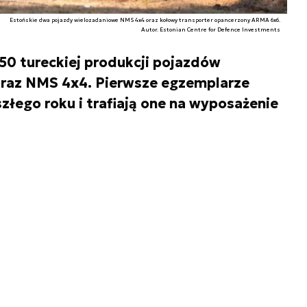
Estońskie dwa pojazdy wielozadaniowe NMS 4x4 oraz kołowy transporter opancerzony ARMA 6x6.
Autor. Estonian Centre for Defence Investments
 50 tureckiej produkcji pojazdów
raz NMS 4x4. Pierwsze egzemplarze
złego roku i trafiają one na wyposażenie