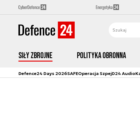
Siły zbrojne
Polityka obronna
Defence24 Days 2026
SAFE
Operacja Szpej
D24 Audio
K