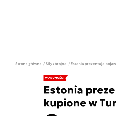
Strona główna
Siły zbrojne
Estonia prezentuje pojaz
WIADOMOŚCI
Estonia preze
kupione w Tur