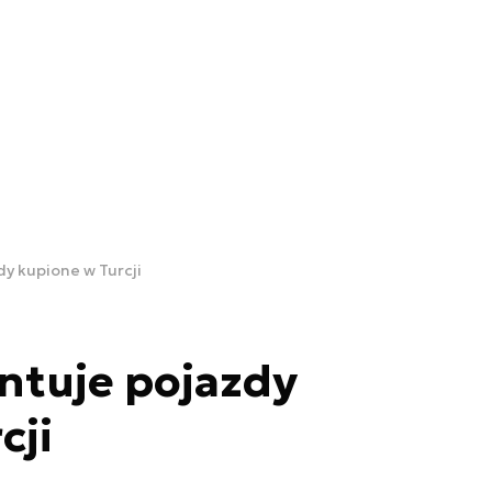
dy kupione w Turcji
ntuje pojazdy
cji