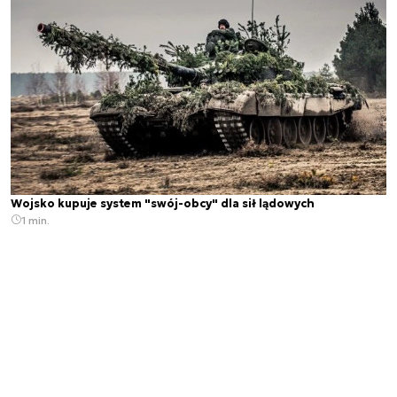
Wojsko kupuje system "swój-obcy" dla sił lądowych
1 min.