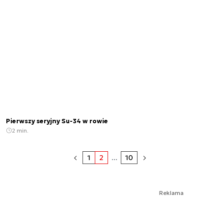
Pierwszy seryjny Su-34 w rowie
2 min.
1
2
...
10
Reklama