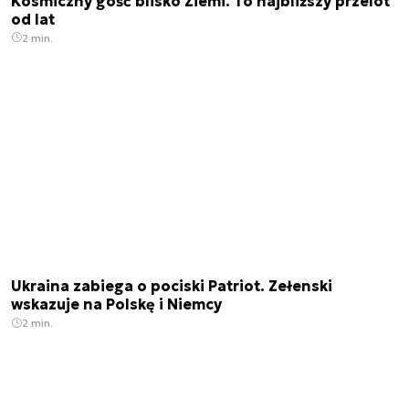
Kosmiczny gość blisko Ziemi. To najbliższy przelot
od lat
2 min.
Ukraina zabiega o pociski Patriot. Zełenski
wskazuje na Polskę i Niemcy
2 min.