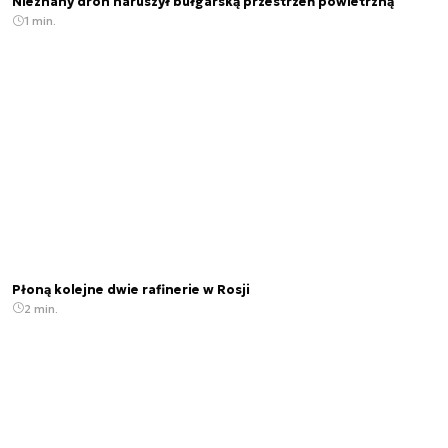
Nieznany dron naruszył bułgarską przestrzeń powietrzną
1 min.
Płoną kolejne dwie rafinerie w Rosji
2 min.