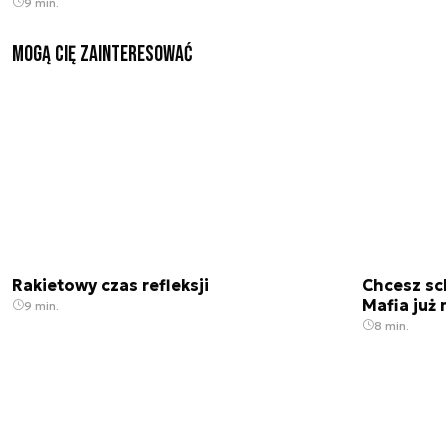
9 min.
Mogą Cię zainteresować
Rakietowy czas refleksji
Chcesz sc
Mafia już 
9 min.
8 min.