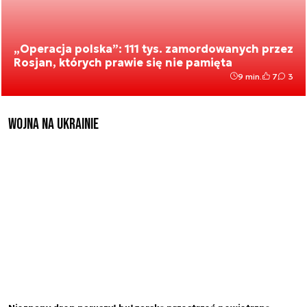
„Operacja polska”: 111 tys. zamordowanych przez
Rosjan, których prawie się nie pamięta
9 min.
7
3
Wojna na Ukrainie