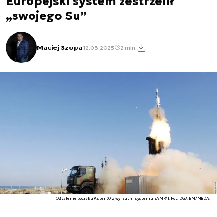
Europejski system zestrzelił
„swojego Su”
Maciej Szopa
12.03.2025
2 min.
Odpalenie pocisku Aster 30 z wyrzutni systemu SAMP/T. Fot. DGA EM/MBDA.