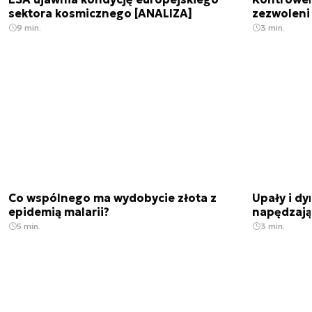
sektora kosmicznego [ANALIZA]
zezwoleni
9 min.
3 min.
Co wspólnego ma wydobycie złota z
Upały i dy
epidemią malarii?
napędzają
5 min.
3 min.