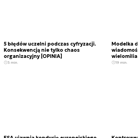
5 błędów uczelni podczas cyfryzacji.
Modelka da
Konsekwencją nie tylko chaos
wiadomośc
organizacyjny [OPINIA]
wielomili
3 min.
19 min.
ESA ujawnia kondycję europejskiego
Kontrowers