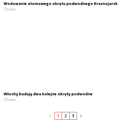
Wodowanie atomowego okrętu podwodnego Krasnojarsk
1 min.
Włochy budują dwa kolejne okręty podwodne
1 min.
1
2
3