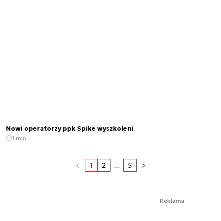
Nowi operatorzy ppk Spike wyszkoleni
1 min.
1
2
...
5
Reklama