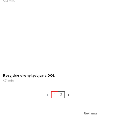
2 min.
Rosyjskie drony lądują na DOL
1 min.
1
2
Reklama