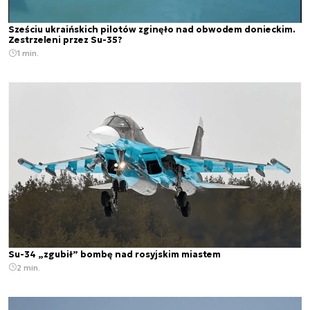
Sześciu ukraińskich pilotów zginęło nad obwodem donieckim.
Zestrzeleni przez Su-35?
1 min.
Su-34 „zgubił” bombę nad rosyjskim miastem
2 min.