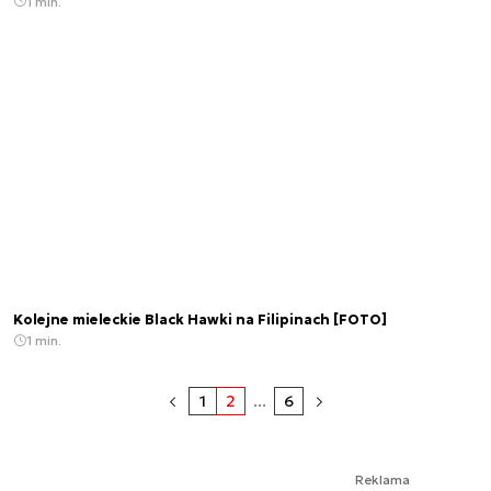
1 min.
Kolejne mieleckie Black Hawki na Filipinach [FOTO]
1 min.
1
2
...
6
Reklama