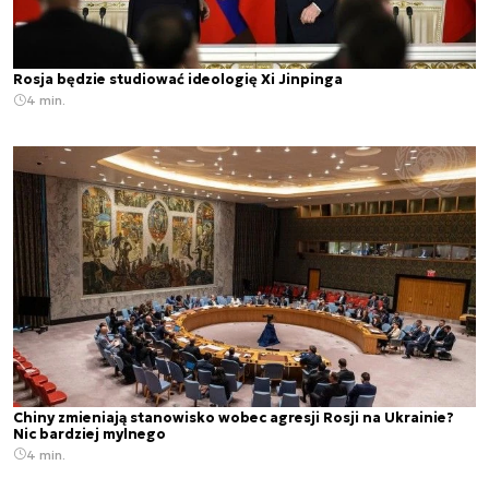
Rosja będzie studiować ideologię Xi Jinpinga
4 min.
Chiny zmieniają stanowisko wobec agresji Rosji na Ukrainie?
Nic bardziej mylnego
4 min.