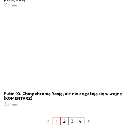
3 min.
Putin-Xi. Chiny chronią Rosję, ale nie angażują się w wojnę
[KOMENTARZ]
6 min.
1
2
3
4