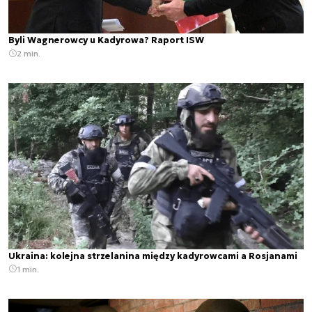
Byli Wagnerowcy u Kadyrowa? Raport ISW
2 min.
Ukraina: kolejna strzelanina między kadyrowcami a Rosjanami
1 min.