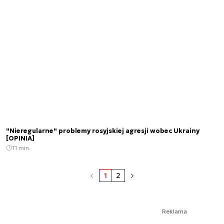
"Nieregularne" problemy rosyjskiej agresji wobec Ukrainy
[OPINIA]
11 min.
1
2
Reklama