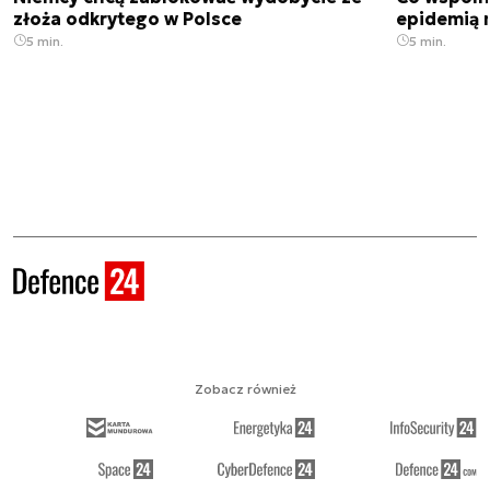
złoża odkrytego w Polsce
epidemią m
5 min.
5 min.
Zobacz również