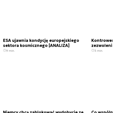
ESA ujawnia kondycję europejskiego
Kontrowers
sektora kosmicznego [ANALIZA]
zezwoleni
9 min.
3 min.
Niemcy chcą zablokować wydobycie ze
Co wspóln