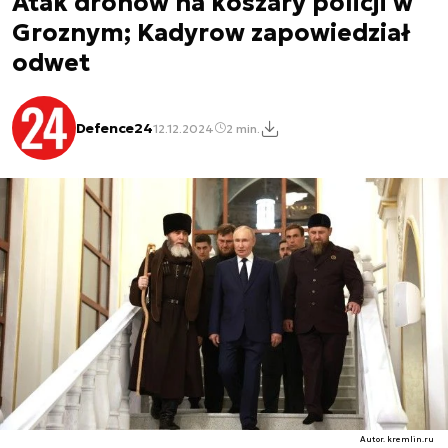
Atak dronów na koszary policji w
Groznym; Kadyrow zapowiedział
odwet
Defence24
12.12.2024
2 min.
Autor. kremlin.ru