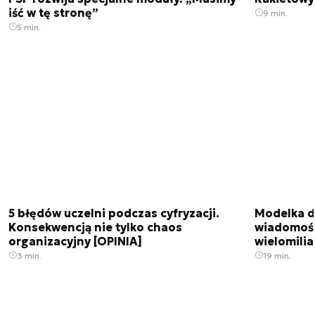
iść w tę stronę”
9 min.
5 min.
5 błędów uczelni podczas cyfryzacji.
Modelka da
Konsekwencją nie tylko chaos
wiadomośc
organizacyjny [OPINIA]
wielomili
3 min.
19 min.