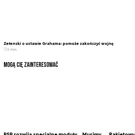
Zełenski o ustawie Grahama: pomoże zakończyć wojnę
2 min.
Mogą Cię zainteresować
PSP rozwija specjalne moduły. „Musimy
Rakietowy 