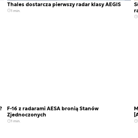
Thales dostarcza pierwszy radar klasy AEGIS
S
r
1 min.
?
F-16 z radarami AESA bronią Stanów
M
Zjednoczonych
[
1 min.