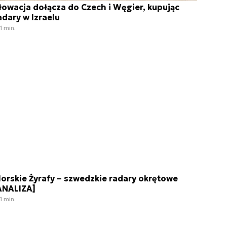
łowacja dołącza do Czech i Węgier, kupując
adary w Izraelu
1 min.
orskie Żyrafy – szwedzkie radary okrętowe
ANALIZA]
1 min.