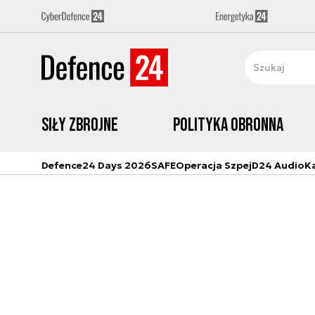
Siły zbrojne
Polityka obronna
Defence24 Days 2026
SAFE
Operacja Szpej
D24 Audio
K