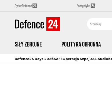
Siły zbrojne
Polityka obronna
Defence24 Days 2026
SAFE
Operacja Szpej
D24 Audio
K