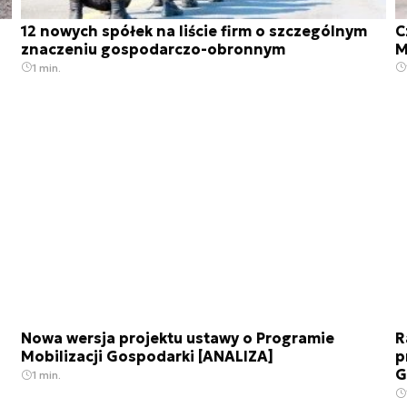
12 nowych spółek na liście firm o szczególnym
C
znaczeniu gospodarczo-obronnym
M
1 min.
Nowa wersja projektu ustawy o Programie
R
Mobilizacji Gospodarki [ANALIZA]
p
G
1 min.