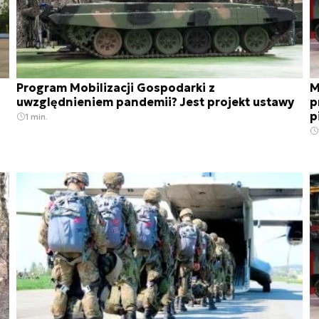
Program Mobilizacji Gospodarki z
M
uwzględnieniem pandemii? Jest projekt ustawy
p
p
1 min.