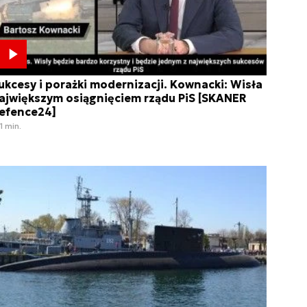
ukcesy i porażki modernizacji. Kownacki: Wisła
ajwiększym osiągnięciem rządu PiS [SKANER
efence24]
1 min.