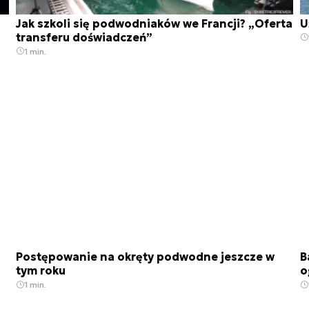
Jak szkoli się podwodniaków we Francji? „Oferta
U
transferu doświadczeń”
1 min.
Postępowanie na okręty podwodne jeszcze w
B
tym roku
o
1 min.