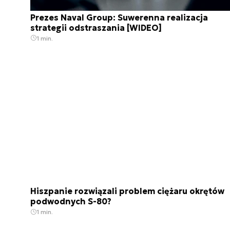
Prezes Naval Group: Suwerenna realizacja
strategii odstraszania [WIDEO]
1 min.
Hiszpanie rozwiązali problem ciężaru okrętów
podwodnych S-80?
1 min.