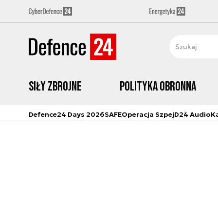
Siły zbrojne
Polityka obronna
Defence24 Days 2026
SAFE
Operacja Szpej
D24 Audio
K