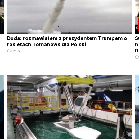
Duda: rozmawiałem z prezydentem Trumpem o
S
rakietach Tomahawk dla Polski
n
D
1 min.