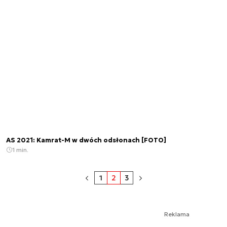
AS 2021: Kamrat-M w dwóch odsłonach [FOTO]
1 min.
1
2
3
Reklama