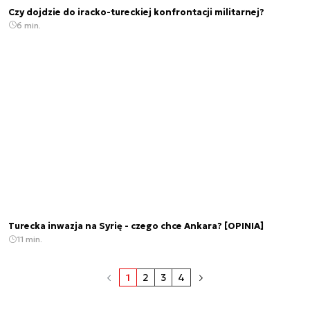
Czy dojdzie do iracko-tureckiej konfrontacji militarnej?
6 min.
Turecka inwazja na Syrię - czego chce Ankara? [OPINIA]
11 min.
1
2
3
4