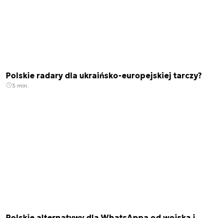
Polskie radary dla ukraińsko-europejskiej tarczy?
3 min.
Polskie alternatywy dla WhatsAppa od wojska i