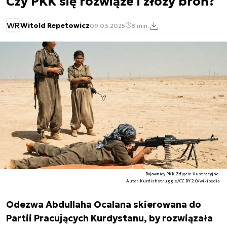
Czy PKK się rozwiąże i złoży broń?
WR
Witold Repetowicz
09.03.2025
8 min.
Bojownicy PKK.Zdjęcie ilustracyjne.
Autor. Kurdishstruggle/CC BY 2.0/wikipedia
Odezwa Abdullaha Ocalana skierowana do
Partii Pracujących Kurdystanu, by rozwiązała