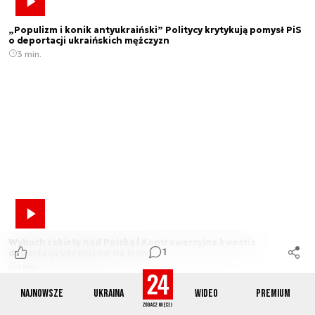
„Populizm i konik antyukraiński” Politycy krytykują pomysł PiS
o deportacji ukraińskich mężczyzn
3 min.
Wybuch rakiety nad Polską | Kontrowersyjna kwestia
1
deportacji Ukrainców na front
1 min.
Najnowsze
Ukraina
Wideo
Premium
Mogą Cię zainteresować