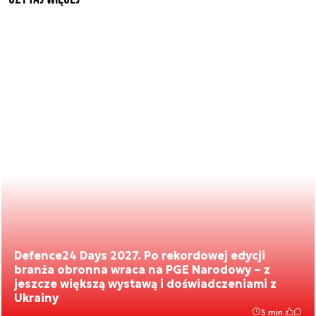
Defence24 Days 2027. Po rekordowej edycji
branża obronna wraca na PGE Narodowy – z
jeszcze większą wystawą i doświadczeniami z
Ukrainy
3 min.