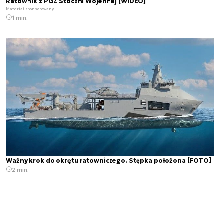
Ratownik z PGZ Stoczni Wojennej [WIDEO]
Materiał sponsorowany
1 min.
Ważny krok do okrętu ratowniczego. Stępka położona [FOTO]
2 min.