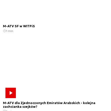
M-ATV SF w WITPiS
1 min.
M-ATV dla Zjednoczonych Emiratów Arabskich - kolejna
zachcianka szejków?