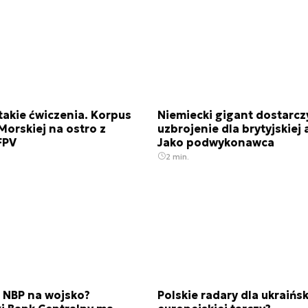
takie ćwiczenia. Korpus
Niemiecki gigant dostarcz
Morskiej na ostro z
uzbrojenie dla brytyjskiej a
FPV
Jako podwykonawca
2 min.
 NBP na wojsko?
Polskie radary dla ukraińs