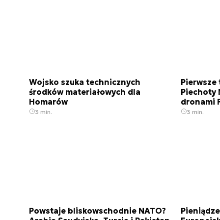
Wojsko szuka technicznych
Pierwsze 
środków materiałowych dla
Piechoty 
Homarów
dronami 
3 min.
3 min.
Powstaje bliskowschodnie NATO?
Pieniądze