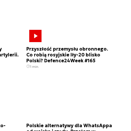
y
Przyszłość przemysłu obronnego.
rtylerii.
Co robią rosyjskie Iły-20 blisko
Polski? Defence24Week #165
1 min.
ko-
Polskie alternatywy dla WhatsAppa