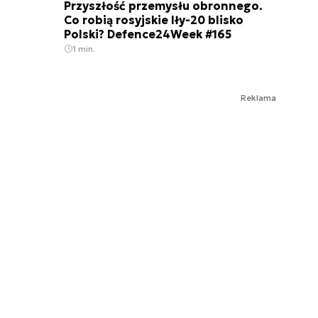
Przyszłość przemysłu obronnego.
Co robią rosyjskie Iły-20 blisko
Polski? Defence24Week #165
1 min.
Reklama