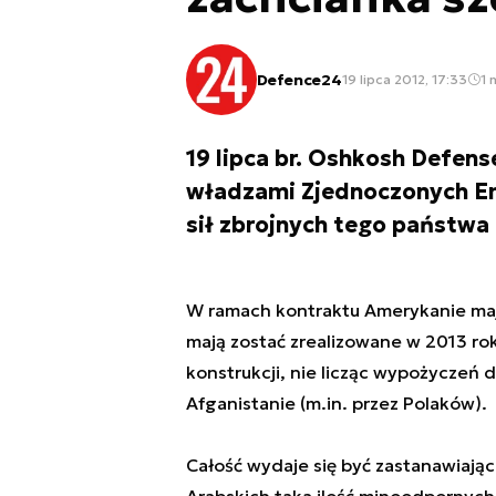
Defence24
19 lipca 2012, 17:33
1 
19 lipca br. Oshkosh Defen
władzami Zjednoczonych Em
sił zbrojnych tego państw
W ramach kontraktu Amerykanie maj
mają zostać zrealizowane w 2013 rok
konstrukcji, nie licząc wypożyczeń
Afganistanie (m.in. przez Polaków).
Całość wydaje się być zastanawiają
Arabskich taka ilość minoodpornych