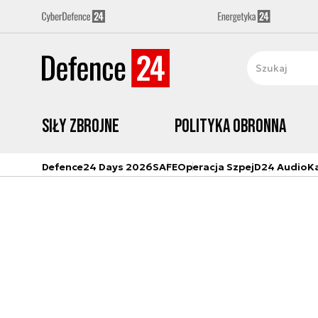
Siły zbrojne
Polityka obronna
Defence24 Days 2026
SAFE
Operacja Szpej
D24 Audio
K