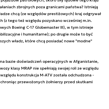
ałaniach zbrojnych poza granicami państwa? Istnieją
ładze chcą (ze względów prestiżowych) kraj odgrywał
ch (z tego też względu pozyskano wcześniej m.in.
wych Boeing C-17 Globemaster III), w tym istnieje
tabilizacyjne i humanitarne); po drugie może to być
ższych władz, które chcą posiadać nowe "modne"
na bazie doświadczeń operacyjnych w Afganistanie,
wozy klasy MRAP nie spełniają swojej roli ze względu
eż względu konstrukcja M-ATV została odchudzona -
 chroniąc przewożonych żołnierzy przed skutkami