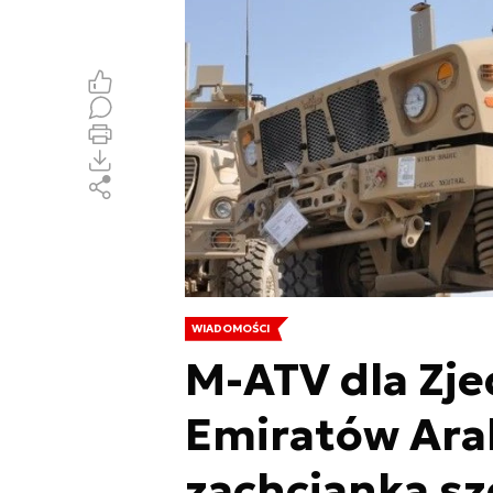
WIADOMOŚCI
M-ATV dla Zj
Emiratów Arab
zachcianka s