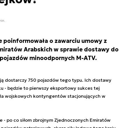
min.
se poinformowała o zawarciu umowy z
iratów Arabskich w sprawie dostawy do
a pojazdów minoodpornych M-ATV.
ą dostarczy 750 pojazdów tego typu. Ich dostawy
u - będzie to pierwszy eksportowy sukces tej
 dla wojskowych kontyngentów stacjonujących w
ce - po co siłom zbrojnym Zjednoczonych Emiratów
 pojazdów patrolowych, skoro siły lądowe tego kraju