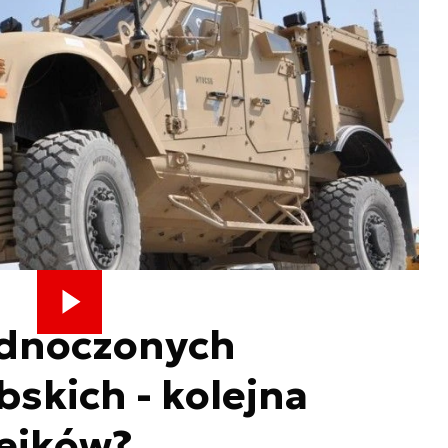
ednoczonych
skich - kolejna
zejków?