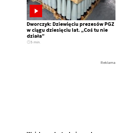
Dworczyk: Dziewięciu prezesów PGZ
w ciągu dziesięciu lat. „Coś tu nie
działa”
3 min.
Reklama