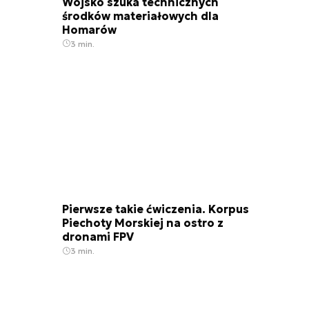
Wojsko szuka technicznych
środków materiałowych dla
Homarów
3 min.
Pierwsze takie ćwiczenia. Korpus
Piechoty Morskiej na ostro z
dronami FPV
3 min.