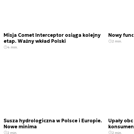
Misja Comet Interceptor osiąga kolejny
Nowy fund
etap. Ważny wkład Polski
2 min.
4 min.
Susza hydrologiczna w Polsce i Europie.
Upały obci
Nowe minima
konsumenc
2 min.
2 min.