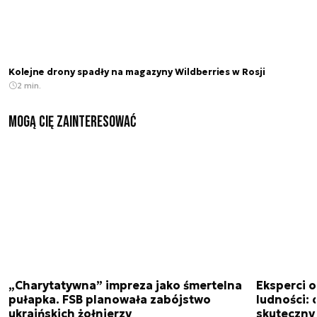
Kolejne drony spadły na magazyny Wildberries w Rosji
2 min.
Mogą Cię zainteresować
„Charytatywna” impreza jako śmertelna
Eksperci 
pułapka. FSB planowała zabójstwo
ludności: d
ukraińskich żołnierzy
skuteczny