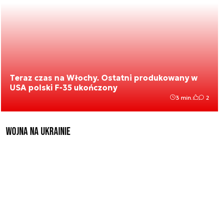
Teraz czas na Włochy. Ostatni produkowany w
USA polski F-35 ukończony
3 min.
2
Wojna na Ukrainie