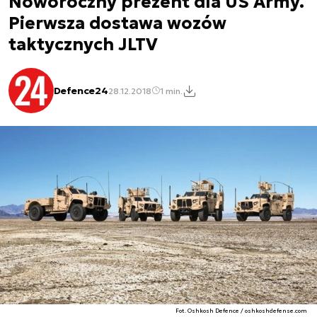
Noworoczny prezent dla US Army.
Pierwsza dostawa wozów
taktycznych JLTV
Defence24
28.12.2018
1 min.
Fot. Oshkosh Defence / oshkoshdefense.com