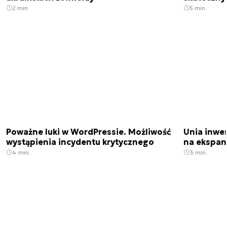
2 min.
5 min.
Poważne luki w WordPressie. Możliwość
Unia inwes
wystąpienia incydentu krytycznego
na ekspan
4 min.
3 min.