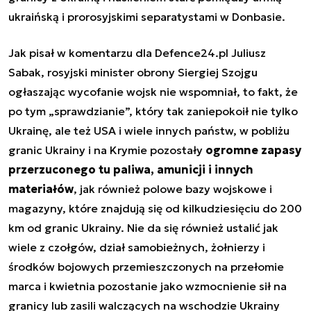
ukraińską i prorosyjskimi separatystami w Donbasie.
Jak pisał w komentarzu dla Defence24.pl Juliusz
Sabak, rosyjski minister obrony Siergiej Szojgu
ogłaszając wycofanie wojsk nie wspomniał, to fakt, że
po tym „sprawdzianie”, który tak zaniepokoił nie tylko
Ukrainę, ale też USA i wiele innych państw, w pobliżu
granic Ukrainy i na Krymie pozostały
ogromne zapasy
przerzuconego tu paliwa, amunicji i innych
materiałów
, jak również polowe bazy wojskowe i
magazyny, które znajdują się od kilkudziesięciu do 200
km od granic Ukrainy. Nie da się również ustalić jak
wiele z czołgów, dział samobieżnych, żołnierzy i
środków bojowych przemieszczonych na przełomie
marca i kwietnia pozostanie jako wzmocnienie sił na
granicy lub zasili walczących na wschodzie Ukrainy