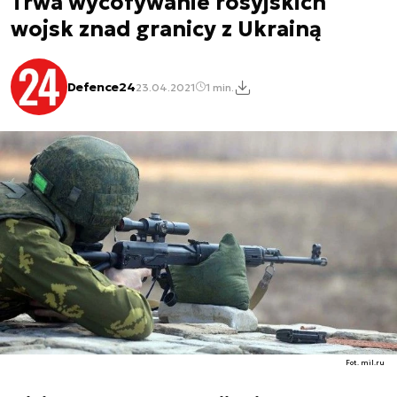
Trwa wycofywanie rosyjskich
wojsk znad granicy z Ukrainą
Defence24
23.04.2021
1 min.
Fot. mil.ru