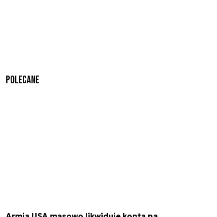
Polecane
Armia USA masowo likwiduje konta na