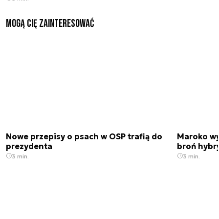
Mogą Cię zainteresować
Nowe przepisy o psach w OSP trafią do
Maroko wy
prezydenta
broń hybr
3 min.
3 min.