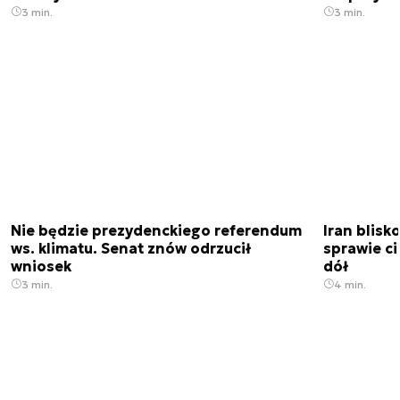
3 min.
3 min.
Nie będzie prezydenckiego referendum
Iran blis
ws. klimatu. Senat znów odrzucił
sprawie c
wniosek
dół
3 min.
4 min.