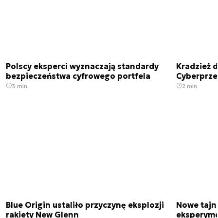
Polscy eksperci wyznaczają standardy
Kradzież 
bezpieczeństwa cyfrowego portfela
Cyberprze
3 min.
2 min.
Blue Origin ustaliło przyczynę eksplozji
Nowe tajne
rakiety New Glenn
eksperyme