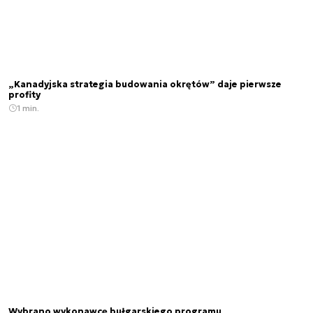
„Kanadyjska strategia budowania okrętów” daje pierwsze
profity
1 min.
Wybrano wykonawcę bułgarskiego programu