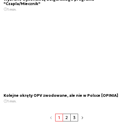
"Czapla/Miecznik"
1 min.
Kolejne okręty OPV zwodowane, ale nie w Polsce [OPINIA]
1 min.
1
2
3