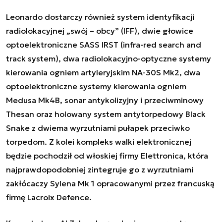
Leonardo dostarczy również system identyfikacji
radiolokacyjnej „swój – obcy” (IFF), dwie głowice
optoelektroniczne SASS IRST (infra-red search and
track system), dwa radiolokacyjno-optyczne systemy
kierowania ogniem artyleryjskim NA-30S Mk2, dwa
optoelektroniczne systemy kierowania ogniem
Medusa Mk4B, sonar antykolizyjny i przeciwminowy
Thesan oraz holowany system antytorpedowy Black
Snake z dwiema wyrzutniami pułapek przeciwko
torpedom. Z kolei kompleks walki elektronicznej
będzie pochodził od włoskiej firmy Elettronica, która
najprawdopodobniej zintegruje go z wyrzutniami
zakłócaczy Sylena Mk 1 opracowanymi przez francuską
firmę Lacroix Defence.