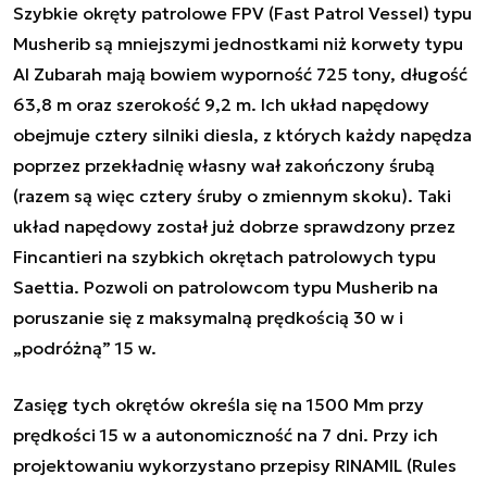
Szybkie okręty patrolowe FPV (Fast Patrol Vessel) typu
Musherib są mniejszymi jednostkami niż korwety typu
Al Zubarah mają bowiem wyporność 725 tony, długość
63,8 m oraz szerokość 9,2 m. Ich układ napędowy
obejmuje cztery silniki diesla, z których każdy napędza
poprzez przekładnię własny wał zakończony śrubą
(razem są więc cztery śruby o zmiennym skoku). Taki
układ napędowy został już dobrze sprawdzony przez
Fincantieri na szybkich okrętach patrolowych typu
Saettia.
Pozwoli on patrolowcom typu Musherib na
poruszanie się z maksymalną prędkością 30 w i
„podróżną” 15 w.
Zasięg tych okrętów określa się na 1500 Mm przy
prędkości 15 w a autonomiczność na 7 dni. Przy ich
projektowaniu wykorzystano przepisy RINAMIL (
Rules