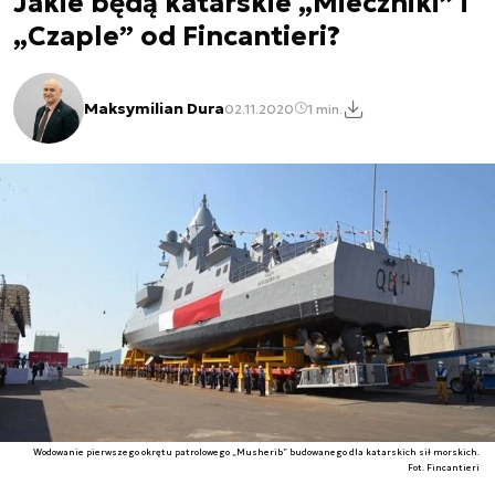
Jakie będą katarskie „Mieczniki” i
„Czaple” od Fincantieri?
Maksymilian Dura
02.11.2020
1 min.
Wodowanie pierwszego okrętu patrolowego „Musherib” budowanego dla katarskich sił morskich.
Fot. Fincantieri