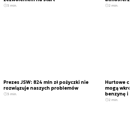
3 min.
2 min.
Prezes JSW: 824 mln zł pożyczki nie
Hurtowe c
rozwiązuje naszych problemów
mogą wkró
benzynę i 
3 min.
2 min.