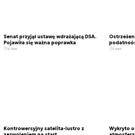
Senat przyjął ustawę wdrażającą DSA.
Ostrzeżen
Pojawiła się ważna poprawka
podatnośc
4 min.
1 min.
Kontrowersyjny satelita-lustro z
Wykryto o
zezwoleniem na start
atmosfer