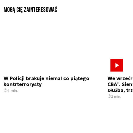
Mogą Cię zainteresować
W Policji brakuje niemal co piątego
We wrześn
kontrterrorysty
CBA”. Siem
służba, tr
4 min.
2 min.