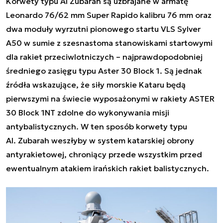
Korwety typu Al Zubarah są uzbrajane w armatę
Leonardo 76/62 mm Super Rapido kalibru 76 mm oraz
dwa moduły wyrzutni pionowego startu VLS Sylver
A50 w sumie z szesnastoma stanowiskami startowymi
dla rakiet przeciwlotniczych – najprawdopodobniej
średniego zasięgu typu Aster 30 Block 1. Są jednak
źródła wskazujące, że siły morskie Kataru będą
pierwszymi na świecie wyposażonymi w rakiety ASTER
30 Block 1NT zdolne do wykonywania misji
antybalistycznych.
W ten sposób korwety typu
Al. Zubarah weszłyby w system katarskiej obrony
antyrakietowej, chroniący przede wszystkim przed
ewentualnym atakiem irańskich rakiet balistycznych.