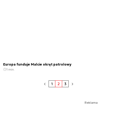
Europa funduje Malcie okręt patrolowy
1 min.
1
2
3
Reklama