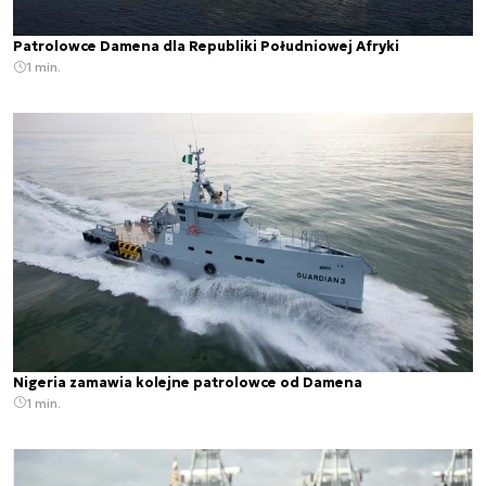
Patrolowce Damena dla Republiki Południowej Afryki
1 min.
Nigeria zamawia kolejne patrolowce od Damena
1 min.