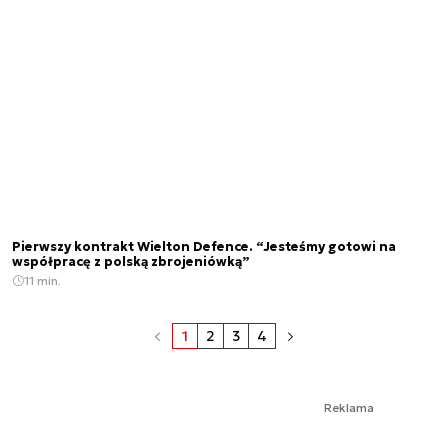
Pierwszy kontrakt Wielton Defence. “Jesteśmy gotowi na
współpracę z polską zbrojeniówką”
11 min.
1
2
3
4
Reklama