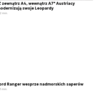
Z zewnątrz A4, wewnątrz A7" Austriacy
odernizują swoje Leopardy
2 min.
ord Ranger wesprze nadmorskich saperów
1 min.