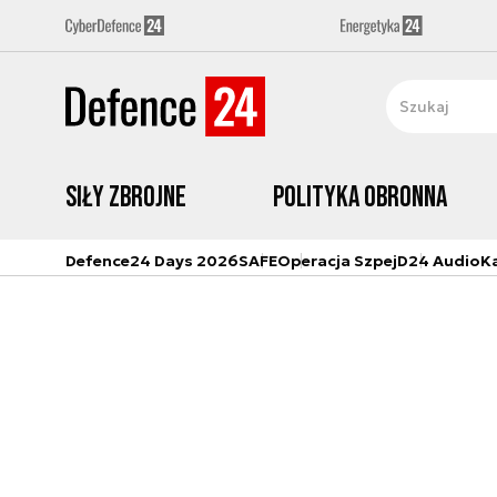
Siły zbrojne
Polityka obronna
Defence24 Days 2026
SAFE
Operacja Szpej
D24 Audio
K