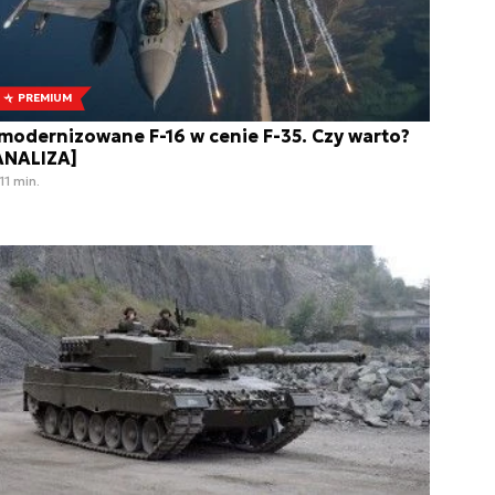
PREMIUM
modernizowane F-16 w cenie F-35. Czy warto?
ANALIZA]
11 min.