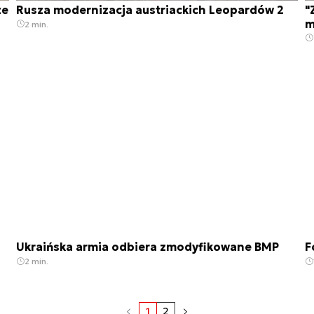
ze
Rusza modernizacja austriackich Leopardów 2
"
m
2 min.
Ukraińska armia odbiera zmodyfikowane BMP
F
2 min.
1
2