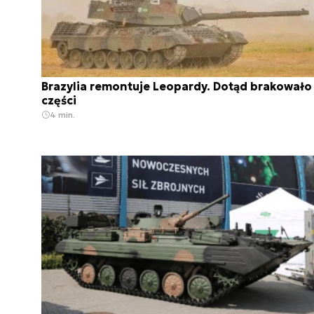
Brazylia remontuje Leopardy. Dotąd brakowało
części
4 min.