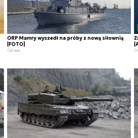
ORP Mamry wyszedł na próby z nową siłownią
Z
[FOTO]
[
5 min.