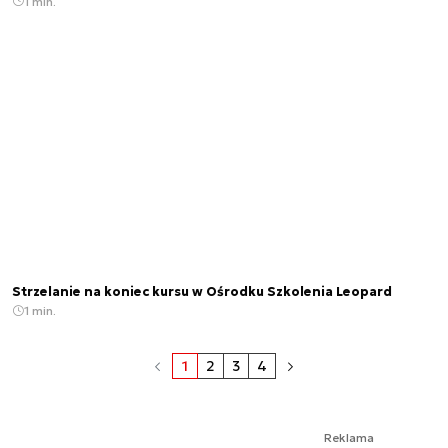
1 min.
Strzelanie na koniec kursu w Ośrodku Szkolenia Leopard
1 min.
1
2
3
4
Reklama