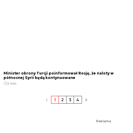
Minister obrony Turcji poinformował Rosję, że naloty w
północnej Syrii będą kontynuowane
2 min.
1
2
3
4
Reklama