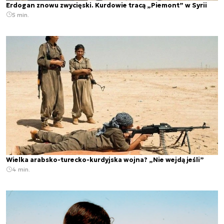
Erdogan znowu zwycięski. Kurdowie tracą „Piemont” w Syrii
5 min.
Wielka arabsko-turecko-kurdyjska wojna? „Nie wejdą jeśli”
4 min.