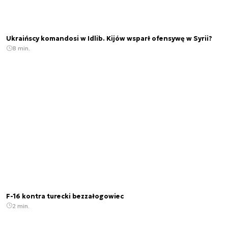
Ukraińscy komandosi w Idlib. Kijów wsparł ofensywę w Syrii?
8 min.
F-16 kontra turecki bezzałogowiec
2 min.