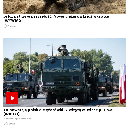
Jelcz patrzy w przyszłość. Nowe ciężarówki już wkrótce
[WYWIAD]
7 min.
Tu powstają polskie ciężarówki. Z wizytą w Jelcz Sp. z o.o.
[WIDEO]
Materiał sponsorowany
1 min.