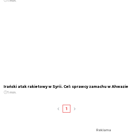
1 min.
Irański atak rakietowy w Syrii. Cel: sprawcy zamachu w Ahwazie
1 min.
1
Reklama