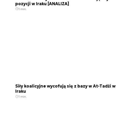
pozycji w Iraku [ANALIZA]
1 min.
Siły koalicyjne wycofują się z bazy w At-Tadżi w
Iraku
1 min.