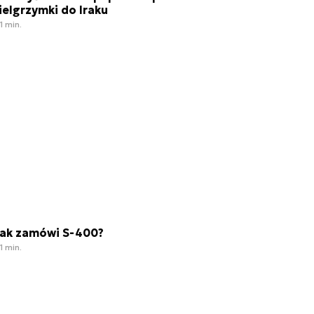
ielgrzymki do Iraku
1 min.
rak zamówi S-400?
1 min.