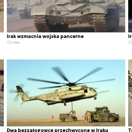
Irak wzmacnia wojska pancerne
I
2 min.
Dwa bezzałogowce przechwycone w Iraku
T