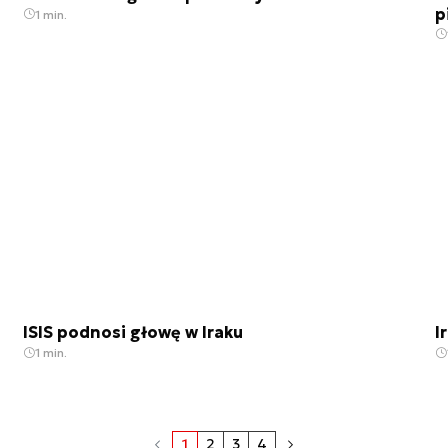
p
1 min.
ISIS podnosi głowę w Iraku
I
1 min.
1
2
3
4