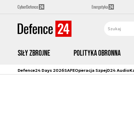
Siły zbrojne
Polityka obronna
Defence24 Days 2026
SAFE
Operacja Szpej
D24 Audio
K