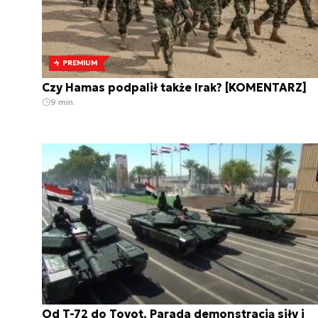
PREMIUM
Czy Hamas podpalił także Irak? [KOMENTARZ]
9 min.
Od T-72 do Toyot. Parada demonstracją siły i