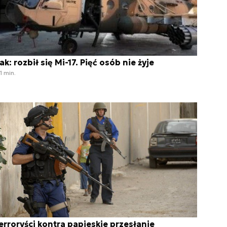
rak: rozbił się Mi-17. Pięć osób nie żyje
1 min.
erroryści kontra papieskie przesłanie