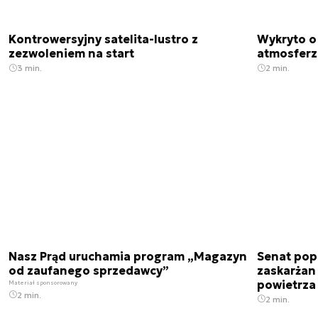
Kontrowersyjny satelita-lustro z
Wykryto o
zezwoleniem na start
atmosfer
3 min.
2 min.
Nasz Prąd uruchamia program „Magazyn
Senat pop
od zaufanego sprzedawcy”
zaskarżan
powietrza
Materiał sponsorowany
2 min.
2 min.