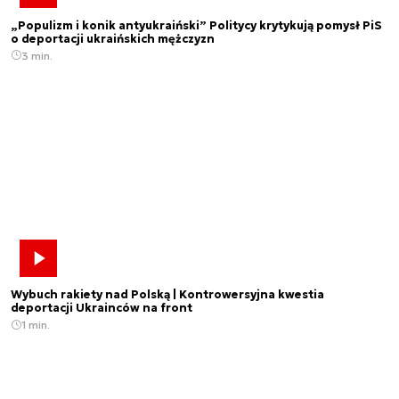
„Populizm i konik antyukraiński” Politycy krytykują pomysł PiS
o deportacji ukraińskich mężczyzn
3 min.
Wybuch rakiety nad Polską | Kontrowersyjna kwestia
deportacji Ukrainców na front
1 min.