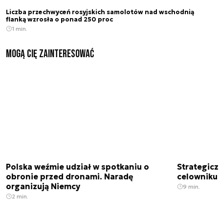
Liczba przechwyceń rosyjskich samolotów nad wschodnią
flanką wzrosła o ponad 250 proc
1 min.
Mogą Cię zainteresować
Polska weźmie udział w spotkaniu o
Strategic
obronie przed dronami. Naradę
celowniku 
organizują Niemcy
9 min.
2 min.