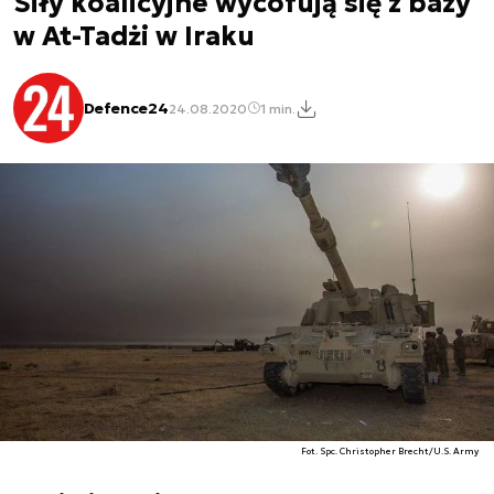
Siły koalicyjne wycofują się z bazy
w At-Tadżi w Iraku
Defence24
24.08.2020
1 min.
Fot. Spc. Christopher Brecht/U.S. Army