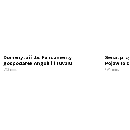
Domeny .ai i .tv. Fundamenty
Senat przy
gospodarek Anguilli i Tuvalu
Pojawiła 
3 min.
4 min.