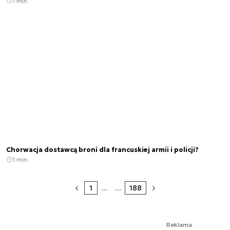
1 min.
Chorwacja dostawcą broni dla francuskiej armii i policji?
1 min.
1
...
...
188
Reklama