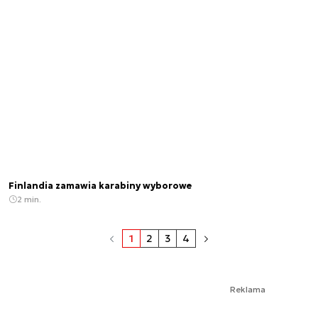
Finlandia zamawia karabiny wyborowe
2 min.
1
2
3
4
Reklama