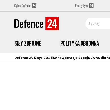
Siły zbrojne
Polityka obronna
Defence24 Days 2026
SAFE
Operacja Szpej
D24 Audio
K