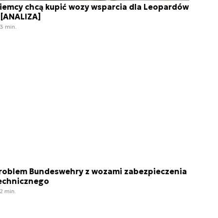
iemcy chcą kupić wozy wsparcia dla Leopardów
 [ANALIZA]
3 min.
roblem Bundeswehry z wozami zabezpieczenia
echnicznego
2 min.