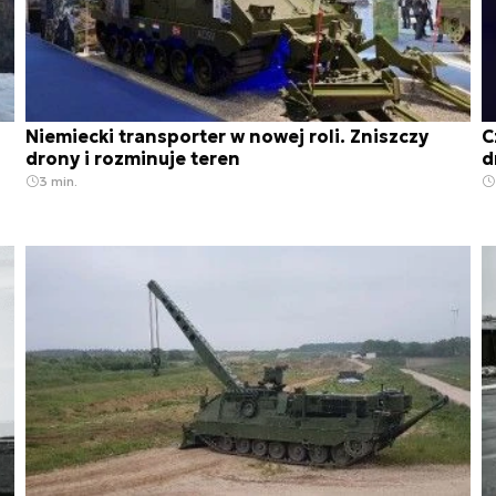
Niemiecki transporter w nowej roli. Zniszczy
C
drony i rozminuje teren
d
3 min.