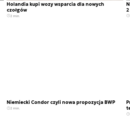
Holandia kupi wozy wsparcia dla nowych
N
czołgów
2
2 min.
Niemiecki Condor czyli nowa propozycja BWP
P
t
2 min.