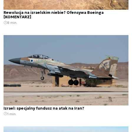
Rewolucja na izraelskim niebie? Ofensywa Boeinga
[KOMENTARZ]
8 min.
Izrael: specjalny fundusz na atak na Iran?
1 min.