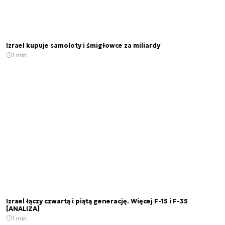
Izrael kupuje samoloty i śmigłowce za miliardy
1 min.
Izrael łączy czwartą i piątą generację. Więcej F-15 i F-35
[ANALIZA]
1 min.