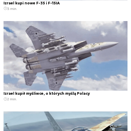
Izrael kupi nowe F-35 i F-15IA
3 min.
Izrael kupił myśliwce, o których myślą Polacy
2 min.