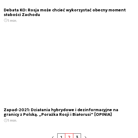
Debata KO: Rosja może chcieć wykorzystać obecny moment
słabości Zachodu
1 min.
Zapad-2021: Działania hybrydowe i dezinformacyjne na
granicy z Polską. „Porażka Rosji i Białorusi” [OPINIA]
1 min.
1
2
3