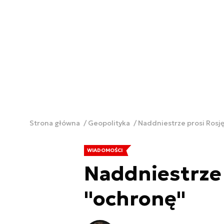
Strona główna
Geopolityka
Naddniestrze prosi Rosję
WIADOMOŚCI
Naddniestrze 
"ochronę"