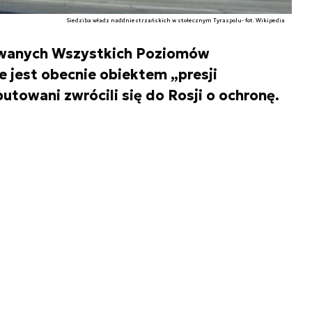
Siedziba władz naddniestrzańskich w stołecznym Tyraspolu- fot. Wikipedia
wanych Wszystkich Poziomów
 jest obecnie obiektem „presji
utowani zwrócili się do Rosji o ochronę.