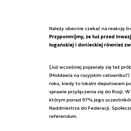
Należy obecnie czekać na reakcję ś
Przypomnijmy, że tuż przed inwaz
ługańskiej i donieckiej również zw
[Już wcześniej pojawiały się też pró
(Mołdawia na rosyjskim celowniku?)
roku, kiedy to lokalni deputowani 
sprawie przyłączenia się do Rosji. 
którym ponad 97% jego uczestników
Naddniestrza do Federacji. Społecz
referendum.