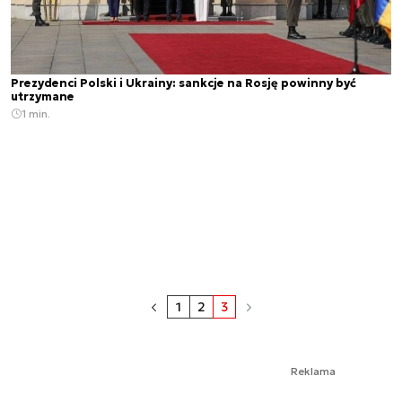
Prezydenci Polski i Ukrainy: sankcje na Rosję powinny być
utrzymane
1 min.
1
2
3
Reklama