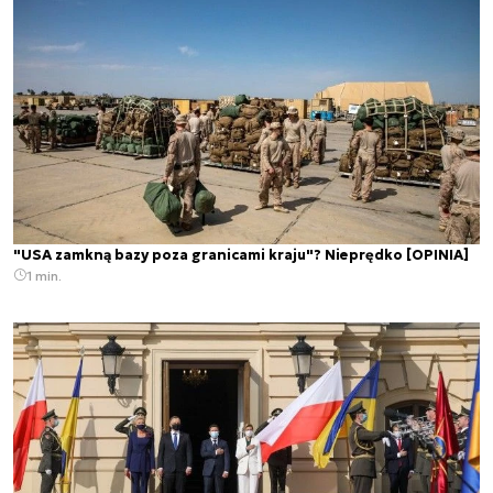
"USA zamkną bazy poza granicami kraju"? Nieprędko [OPINIA]
1 min.