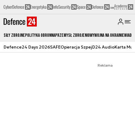
Siły zbrojne
Polityka obronna
Przemysł Zbrojeniowy
Wojna na Ukrainie
Wiado
Defence24 Days 2026
SAFE
Operacja Szpej
D24 Audio
Karta Mu
Reklama