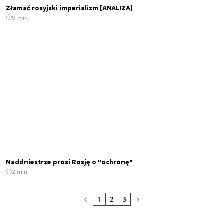
Złamać rosyjski imperializm [ANALIZA]
9 min.
Naddniestrze prosi Rosję o "ochronę"
2 min.
1
2
3