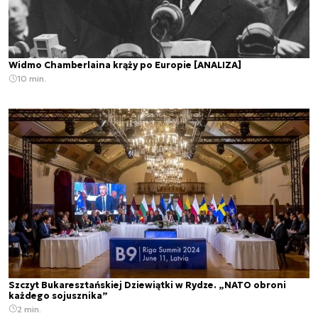
Widmo Chamberlaina krąży po Europie [ANALIZA]
10 min.
Szczyt Bukaresztańskiej Dziewiątki w Rydze. „NATO obroni
każdego sojusznika”
2 min.