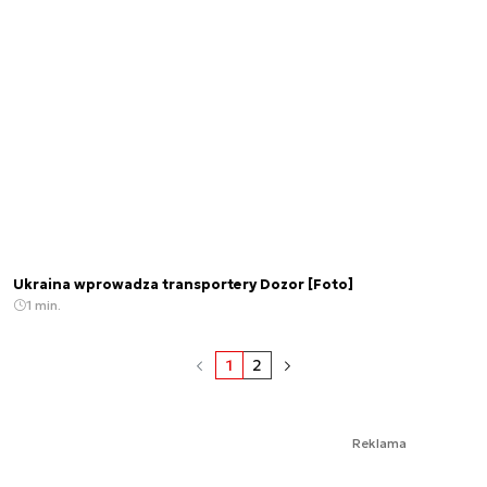
Ukraina wprowadza transportery Dozor [Foto]
1 min.
1
2
Reklama