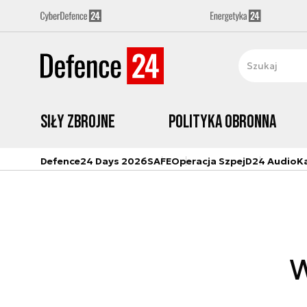
Siły zbrojne
Polityka obronna
Defence24 Days 2026
SAFE
Operacja Szpej
D24 Audio
K
W