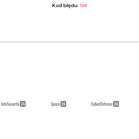
Kod błędu:
500
// see details in console