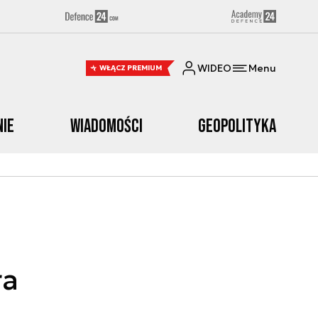
WIDEO
Menu
WŁĄCZ PREMIUM
nie
Wiadomości
Geopolityka
ra