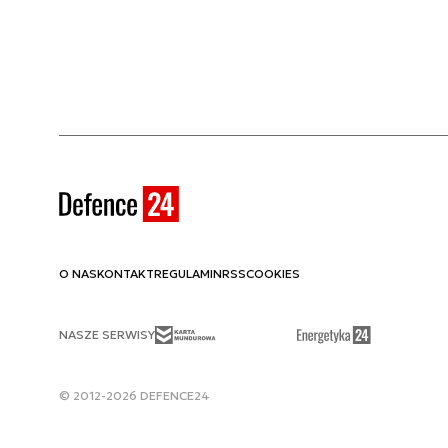
Error: [SiteService]: Missing sites dictionary. 
O NAS
KONTAKT
REGULAMIN
RSS
COOKIES
NASZE SERWISY
© 2012-2026 DEFENCE24