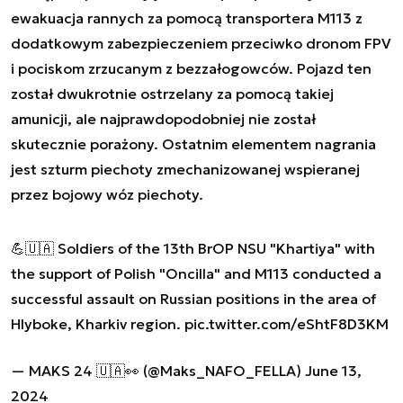
ewakuacja rannych za pomocą transportera M113 z
dodatkowym zabezpieczeniem przeciwko dronom FPV
i pociskom zrzucanym z bezzałogowców. Pojazd ten
został dwukrotnie ostrzelany za pomocą takiej
amunicji, ale najprawdopodobniej nie został
skutecznie porażony. Ostatnim elementem nagrania
jest szturm piechoty zmechanizowanej wspieranej
przez bojowy wóz piechoty.
💪🇺🇦 Soldiers of the 13th BrOP NSU "Khartiya" with
the support of Polish "Oncilla" and M113 conducted a
successful assault on Russian positions in the area of
Hlyboke, Kharkiv region.
pic.twitter.com/eShtF8D3KM
— MAKS 24 🇺🇦👀 (@Maks_NAFO_FELLA)
June 13,
2024