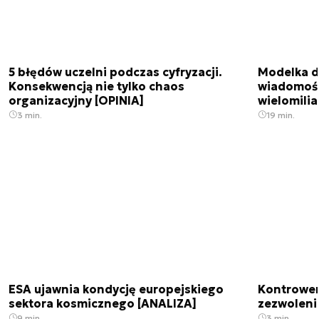
5 błędów uczelni podczas cyfryzacji.
Modelka da
Konsekwencją nie tylko chaos
wiadomośc
organizacyjny [OPINIA]
wielomili
3 min.
19 min.
ESA ujawnia kondycję europejskiego
Kontrowers
sektora kosmicznego [ANALIZA]
zezwoleni
9 min.
3 min.