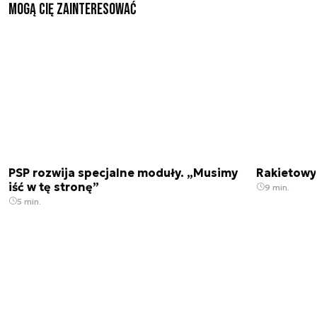
Mogą Cię zainteresować
PSP rozwija specjalne moduły. „Musimy
Rakietowy 
iść w tę stronę”
9 min.
5 min.