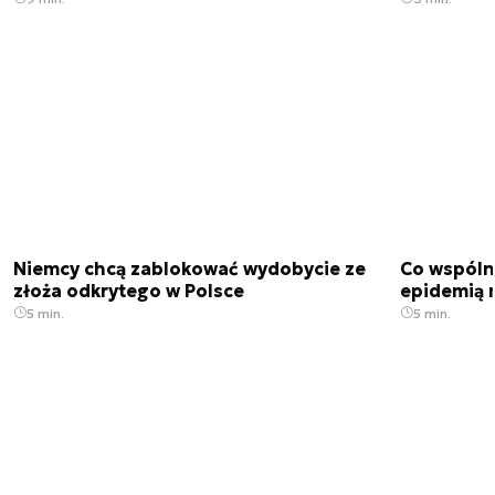
Niemcy chcą zablokować wydobycie ze
Co wspóln
złoża odkrytego w Polsce
epidemią m
5 min.
5 min.