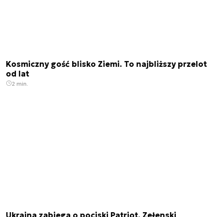
Kosmiczny gość blisko Ziemi. To najbliższy przelot
od lat
2 min.
Ukraina zabiega o pociski Patriot. Zełenski