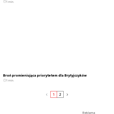
1 min.
Broń promieniująca priorytetem dla Brytyjczyków
1 min.
1
2
Reklama