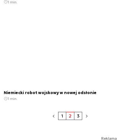
1 min.
Niemiecki robot wojskowy w nowej odsłonie
1 min.
1
2
3
Reklama