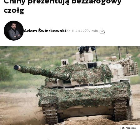
Chiny prezentują bezzałogowy
czołg
Adam Świerkowski
23.11.2022
2 min.
Fot. Norinco