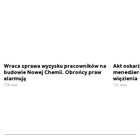
Wraca sprawa wyzysku pracowników na
Akt oskar
budowie Nowej Chemii. Obrońcy praw
menedżero
alarmują
więzienia z
6 min.
2 min.