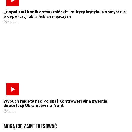
„Populizm i konik antyukraiński” Politycy krytykują pomysł PiS
o deportacji ukraińskich mężczyzn
3 min.
Wybuch rakiety nad Polską | Kontrowersyjna kwestia
deportacji Ukrainców na front
1 min.
Mogą Cię zainteresować