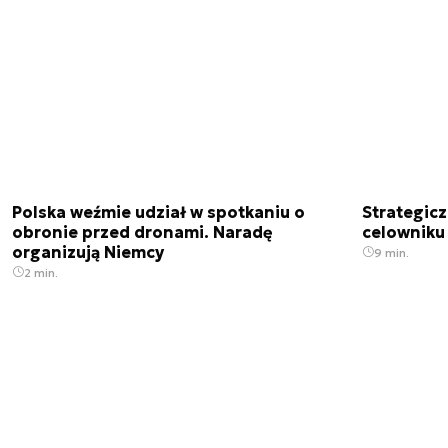
Polska weźmie udział w spotkaniu o
Strategic
obronie przed dronami. Naradę
celowniku 
organizują Niemcy
9 min.
2 min.