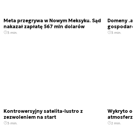
Meta przegrywa w Nowym Meksyku. Sąd
Domeny .ai
nakazał zapłatę 567 mln dolarów
gospodarek
3 min.
3 min.
Kontrowersyjny satelita-lustro z
Wykryto o
zezwoleniem na start
atmosfer
3 min.
2 min.