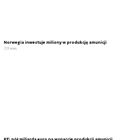
Norwegia inwestuje miliony w produkcję amunicji
1 min.
KE: pół miliarda euro na wsparcie produkcji amunicji