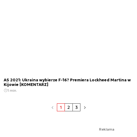
AS 2021: Ukraina wybierze F-16? Premiera Lockheed Martina w
Kijowie [KOMENTARZ]
1 min.
1
2
3
Reklama