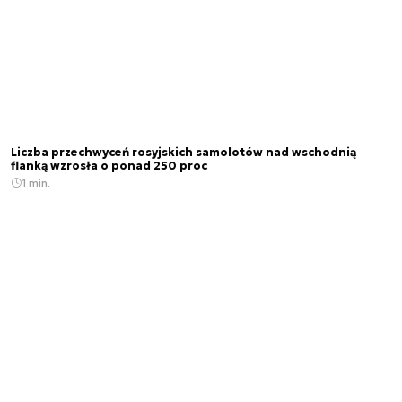
Liczba przechwyceń rosyjskich samolotów nad wschodnią
flanką wzrosła o ponad 250 proc
1 min.